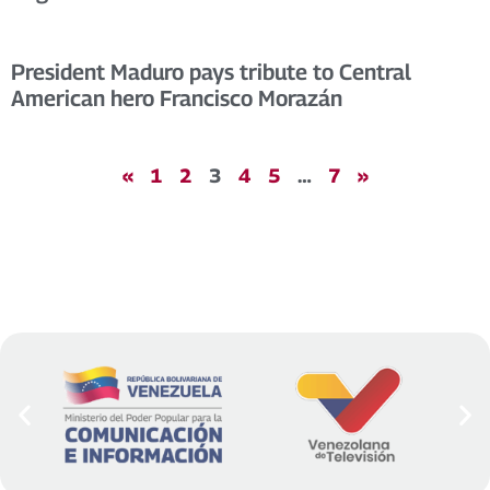
President Maduro pays tribute to Central
American hero Francisco Morazán
«
1
2
3
4
5
…
7
»