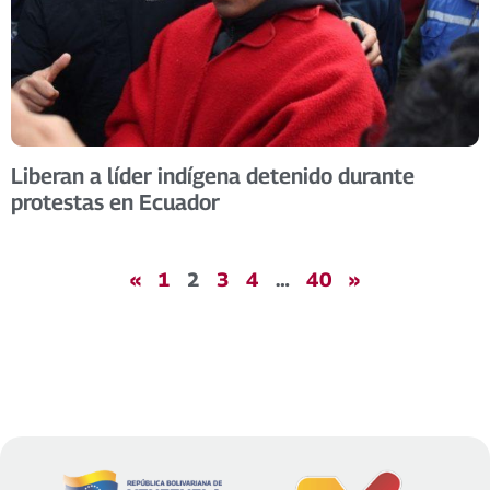
Liberan a líder indígena detenido durante
protestas en Ecuador
«
1
2
3
4
…
40
»