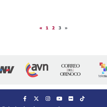
«
1
2
3
»