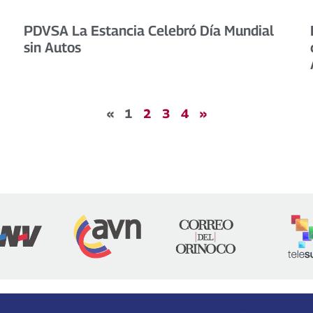
PDVSA La Estancia Celebró Día Mundial
sin Autos
«
1
2
3
4
»