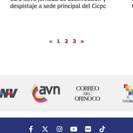
despistaje a sede principal del Cicpc
«
1
2
3
»