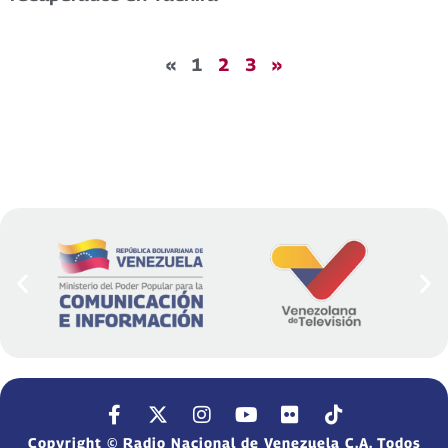
«
1
2
3
»
Copyright © Radio Nacional de Venezuela C.A. Todos