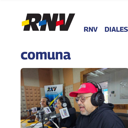
RNV
DIALES
comuna