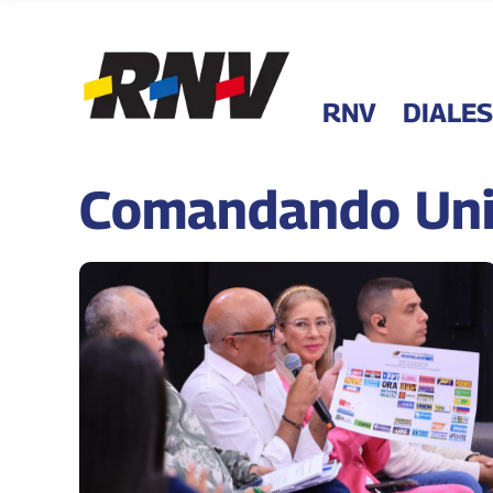
RNV
DIALES
Comandando Unif