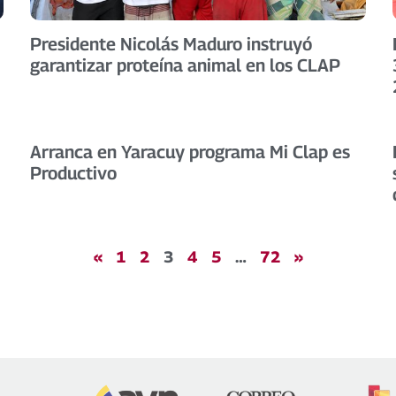
Presidente Nicolás Maduro instruyó
garantizar proteína animal en los CLAP
Arranca en Yaracuy programa Mi Clap es
Productivo
«
1
2
3
4
5
…
72
»