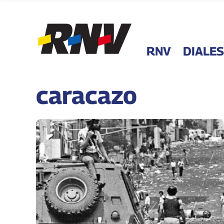
RNV
DIALES
caracazo