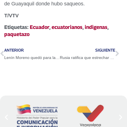
de Guayaquil donde hubo saqueos.
T/VTV
Etiquetas:
Ecuador
,
ecuatorianos
,
indigenas
,
paquetazo
ANTERIOR
SIGUIENTE
Lenín Moreno quedó para la historia como traidor
Rusia ratifica que estrechar vínculos con América Latina es clave en su política exterior