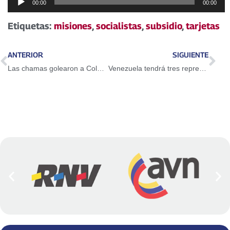
00:00
00:00
de
audio
Etiquetas:
misiones
,
socialistas
,
subsidio
,
tarjetas
ANTERIOR
SIGUIENTE
Las chamas golearon a Colombia (VIDEOS)
Venezuela tendrá tres representantes en Liga de las Américas 2017