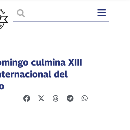
omingo culmina XIII
nternacional del
o