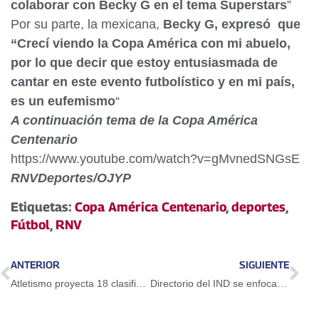
colaborar con Becky G en el tema Superstars
”
Por su parte, la mexicana,
Becky G, expresó que
“Crecí
viendo la Copa América con mi abuelo,
por lo que decir que estoy entusiasmada de
cantar en este evento futbolístico y en mi país,
es un eufemismo
“
A continuación tema de la Copa América
Centenario
https://www.youtube.com/watch?v=gMvnedSNGsE
RNVDeportes/OJYP
Etiquetas:
Copa América Centenario
,
deportes
,
Fútbol
,
RNV
ANTERIOR
SIGUIENTE
Atletismo proyecta 18 clasificados a Río 2016
Directorio del IND se enfoca en la recta final de Río 2016