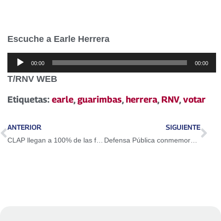
Escuche a Earle Herrera
Reproductor
00:00
00:00
de
T/RNV WEB
audio
Etiquetas:
earle
,
guarimbas
,
herrera
,
RNV
,
votar
ANTERIOR
SIGUIENTE
CLAP llegan a 100% de las familias en Cojedes
Defensa Pública conmemorá el Día Internacional de la Mujer Indígena