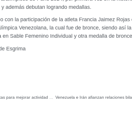
pa y además debutan logrando medallas.
 con la participación de la atleta Francia Jaimez Rojas 
alímpica Venezolana, la cual fue de bronce, siendo así l
 en Sable Femenino Individual y otra medalla de bronce
de Esgrima
Empresas del sector logística-aduanas generan propuestas para mejorar actividad exportadora