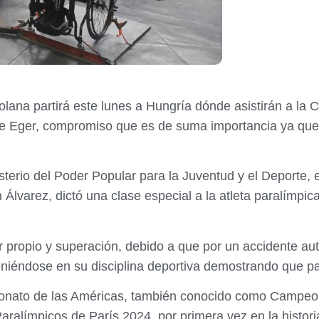
lana partirá este lunes a Hungría dónde asistirán a la 
de Eger, compromiso que es de suma importancia ya que 
isterio del Poder Popular para la Juventud y el Deporte, 
lvarez, dictó una clase especial a la atleta paralímpica
r propio y superación, debido a que por un accidente aut
eniéndose en su disciplina deportiva demostrando que p
onato de las Américas, también conocido como Campeo
s Paralímpicos de París 2024, por primera vez en la histo