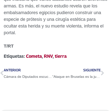
armas. Es más, el nuevo estudio revela que los
embalsamadores egipcios pudieron construir una
especie de prótesis y una cirugía estética para
ocultar esta herida y su muerte violenta, informa el
portal.
T/RT
Etiquetas:
Cometa
,
RNV
,
tierra
ANTERIOR
SIGUIENTE
Cámara de Diputados escuchó a víctimas de la guarimba en Chile
“Ataque en Bruselas es la justificación para continuar orden mundial establecido”