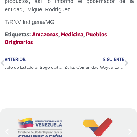
productos, así lo informó el gobernador de la
entidad, Miguel Rodríguez.
T/RNV Indígena/MG
Etiquetas:
Amazonas
,
Medicina
,
Pueblos
Originarios
ANTERIOR
SIGUIENTE
Jefe de Estado entregó cartas a EE. UU., China y Rusia para iniciativa de paz
Zulia: Comunidad Wayuu La Roxana en Mara es beneficiada con el servicio eléctrico