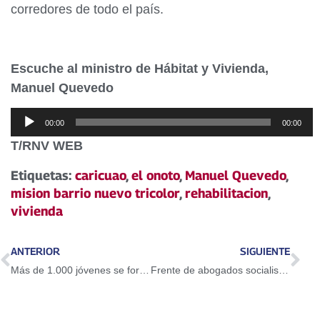
corredores de todo el país.
Escuche al ministro de Hábitat y Vivienda,
Manuel Quevedo
Reproductor
00:00
00:00
de
T/RNV WEB
audio
Etiquetas:
caricuao
,
el onoto
,
Manuel Quevedo
,
mision barrio nuevo tricolor
,
rehabilitacion
,
vivienda
ANTERIOR
SIGUIENTE
Más de 1.000 jóvenes se forman en Plan Chamba Juvenil en Delta Amacuro
Frente de abogados socialista respaldan decisiones de la ANC