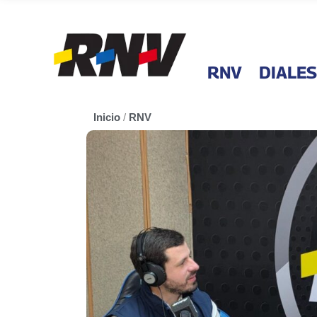
RNV
DIALES
Inicio
/
RNV