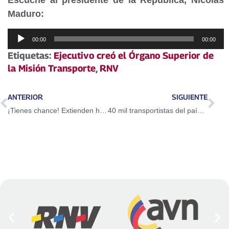
Escuche al presidente de la República, Nicolás
Maduro:
Reproductor
00:00
00:00
de
Etiquetas:
Ejecutivo creó el Órgano Superior de
audio
la Misión Transporte
,
RNV
ANTERIOR
SIGUIENTE
¡Tienes chance! Extienden hasta el 30 de diciembre registro de la Misión Transporte
40 mil transportistas del país recibirán pensiones antes de que finalice el 2016