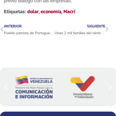
previo diálogo con las empresas.
Etiquetas:
dolar
,
economia
,
Macri
ANTERIOR
SIGUIENTE
Pueblo patriota de Portuguesa marchó contra el imperialismo y el plan injerencista de Trump
Unas 2 mil familias del vértice pueblo de la GMVV activan Congreso de las AVV