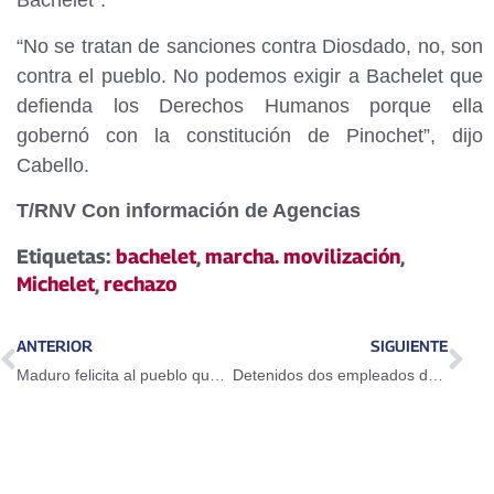
Bachelet”.
“No se tratan de sanciones contra Diosdado, no, son
contra el pueblo. No podemos exigir a Bachelet que
defienda los Derechos Humanos porque ella
gobernó con la constitución de Pinochet”, dijo
Cabello.
T/RNV Con información de Agencias
Etiquetas:
bachelet
,
marcha. movilización
,
Michelet
,
rechazo
ANTERIOR
SIGUIENTE
Maduro felicita al pueblo que este sábado se moviliza en defensa de la nación
Detenidos dos empleados de Guaidó por vender fusiles robados de la AN