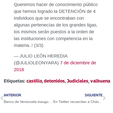
Queremos hacer de conocimiento público
que hemos logrado la DETENCIÓN de 4
individuos que se encontraban con
algunas pertenecías de los grandes ligas,
los mismos serán puestos a la orden de
las instituciones con competencia en la
materia..! (3/3)
— JULIO LEÓN HEREDIA
(@JULIOLEONYARA)
7 de diciembre de
2018
Etiquetas:
castillo
,
detenidos
,
Judiciales
,
valbuena
ANTERIOR
SIGUIENTE
Banco de Venezuela inauguró Centro de Servicios Biopago en Caracas
En Twitter recuerdan a Chávez en el Día del Amor y la Lealtad a su legado