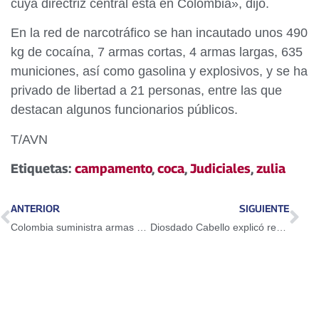
cuya directriz central está en Colombia», dijo.
En la red de narcotráfico se han incautado unos 490
kg de cocaína, 7 armas cortas, 4 armas largas, 635
municiones, así como gasolina y explosivos, y se ha
privado de libertad a 21 personas, entre las que
destacan algunos funcionarios públicos.
T/AVN
Etiquetas:
campamento
,
coca
,
Judiciales
,
zulia
ANTERIOR
SIGUIENTE
Colombia suministra armas a bandas delictivas para desestabilizar al país
Diosdado Cabello explicó reglamento para elección de delegados y delegadas del V Congreso del PSUV