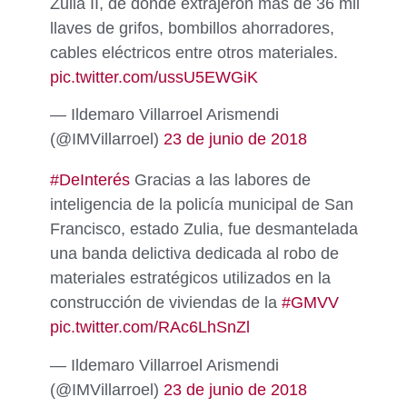
Zulia II, de donde extrajeron más de 36 mil
llaves de grifos, bombillos ahorradores,
cables eléctricos entre otros materiales.
pic.twitter.com/ussU5EWGiK
— Ildemaro Villarroel Arismendi
(@IMVillarroel)
23 de junio de 2018
#DeInterés
Gracias a las labores de
inteligencia de la policía municipal de San
Francisco, estado Zulia, fue desmantelada
una banda delictiva dedicada al robo de
materiales estratégicos utilizados en la
construcción de viviendas de la
#GMVV
pic.twitter.com/RAc6LhSnZl
— Ildemaro Villarroel Arismendi
(@IMVillarroel)
23 de junio de 2018