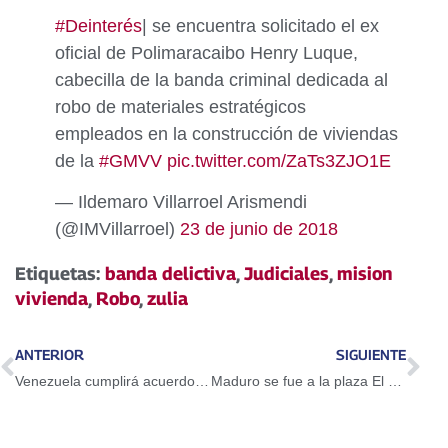
#Deinterés
| se encuentra solicitado el ex
oficial de Polimaracaibo Henry Luque,
cabecilla de la banda criminal dedicada al
robo de materiales estratégicos
empleados en la construcción de viviendas
de la
#GMVV
pic.twitter.com/ZaTs3ZJO1E
— Ildemaro Villarroel Arismendi
(@IMVillarroel)
23 de junio de 2018
Etiquetas:
banda delictiva
,
Judiciales
,
mision
vivienda
,
Robo
,
zulia
ANTERIOR
SIGUIENTE
Venezuela cumplirá acuerdo Opep+ e impulsará incremento de la producción
Maduro se fue a la plaza El Venezolano para supervisar el Plan Caracas