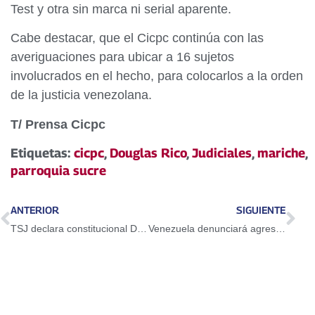
Test y otra sin marca ni serial aparente.
Cabe destacar, que el Cicpc continúa con las
averiguaciones para ubicar a 16 sujetos
involucrados en el hecho, para colocarlos a la orden
de la justicia venezolana.
T/ Prensa Cicpc
Etiquetas:
cicpc
,
Douglas Rico
,
Judiciales
,
mariche
,
parroquia sucre
ANTERIOR
SIGUIENTE
TSJ declara constitucional Decreto de Estado de Excepción y Emergencia Económica
Venezuela denunciará agresión de EEUU en Asamblea General de la ONU