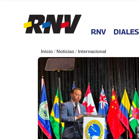
RNV
DIALES
Inicio
/
Noticias
/
Internacional