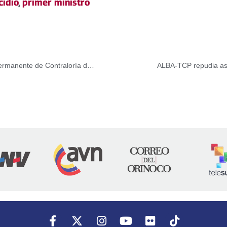
cidio
,
primer ministro
Contralor recibió diputados integrantes de la Comisión Permanente de Contraloría de la Asamblea Nacional
ALBA-TCP repudia ase