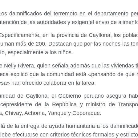
Los damnificados del terremoto en el departamento pe
atención de las autoridades y exigen el envío de aliment
Específicamente, en la provincia de Cayllona, los pobl
 suman más de 200. Destacan que por las noches las te
ío, especialmente a los niños.
e Nelly Rivera, quien señala además que las viviendas t
heca explicó que la comunidad está «pensando de qué m
esa» han ofrecido colaborar en la tarea.
nidad de Cayllona, el Gobierno peruano asegura hab
cepresidente de la República y ministro de Transpor
pa, Chivay, Achoma, Yanque y Coporaque.
lá de la entrega de ayuda humanitaria a los damnificado
ebe efectuarse con criterios técnicos formales y estrict