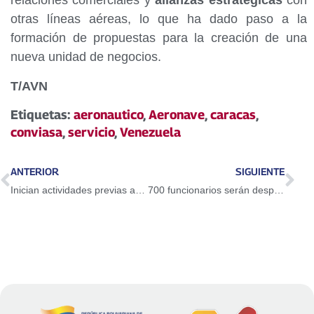
relaciones comerciales y
alianzas estratégicas
con
otras líneas aéreas, lo que ha dado paso a la
formación de propuestas para la creación de una
nueva unidad de negocios.
T/AVN
Etiquetas:
aeronautico
,
Aeronave
,
caracas
,
conviasa
,
servicio
,
Venezuela
ANTERIOR
SIGUIENTE
Inician actividades previas a reunión ministerial del Mnoal en Caracas
700 funcionarios serán desplegados para la celebrar el Día del Niño en La Guaira