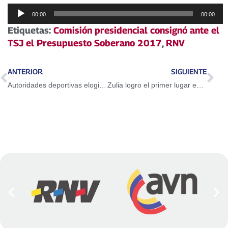
Reproductor
00:00
00:00
de
Etiquetas:
Comisión presidencial consignó ante el
audio
TSJ el Presupuesto Soberano 2017
,
RNV
ANTERIOR
SIGUIENTE
Autoridades deportivas elogiaron voleibol nacional (AUDIO)
Zulia logro el primer lugar en los Juegos Nacionales Indígenas 2016