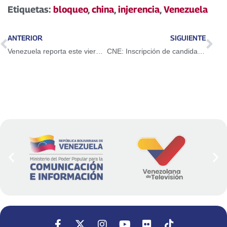
Etiquetas:
bloqueo
,
china
,
injerencia
,
Venezuela
ANTERIOR
SIGUIENTE
Venezuela reporta este viernes 1.096 nuevos casos de Covid-19
CNE: Inscripción de candidatos para comicios refuerzan confianza en el Sistema Electoral