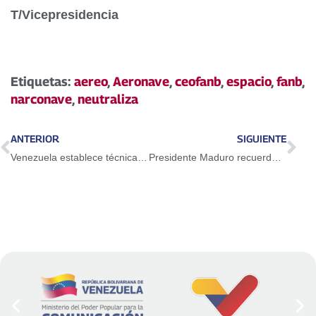
T/Vicepresidencia
Etiquetas:
aereo
,
Aeronave
,
ceofanb
,
espacio
,
fanb
,
narconave
,
neutraliza
ANTERIOR
SIGUIENTE
Venezuela establece técnicas biotecnológicas para reproducir especies de plantas
Presidente Maduro recuerda al revolucionario Alí Rodríguez a un año de su partida