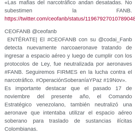
«Las mafias del narcotráfico andan desatadas. No
subestimen la FANB.
https://
twitter.com/ceofanb/status
/1196792701078904
CEOFANB
@ceofanb
ENTÉRATE| El
#
CEOFANB
con su
@
codai_Fanb
detecta nuevamente narcoaeronave tratando de
ingresar a espacio aéreo y luego de cumplir con los
protocolos de Ley, fue neutralizada por aeronaves
#
FANB
. Seguiremos FIRMES en la lucha contra el
narcotráfico.
#
OperaciónSoberaníaYPaz
#
19Nov».
Es importante destacar que el pasado 17 de
noviembre del presente año, el Comando
Estratégico venezolano, también neutralizó una
aeronave que intentaba utilizar el espacio aéreo
soberano para traslado de sustancias ilícitas
Colombianas.