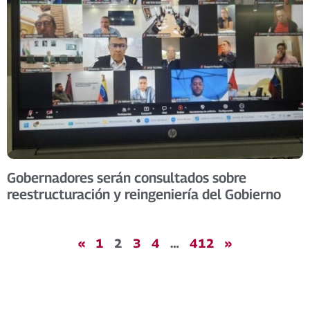
Gobernadores serán consultados sobre
reestructuración у reingeniería del Gobierno
«
1
2
3
4
…
412
»