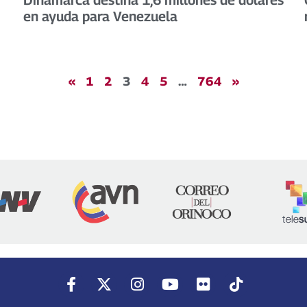
en ayuda para Venezuela
«
1
2
3
4
5
…
764
»