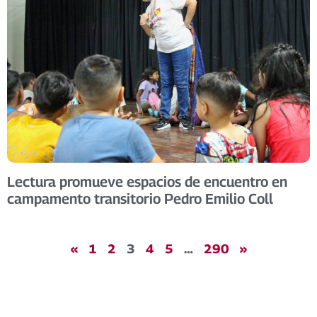
Lectura promueve espacios de encuentro en
campamento transitorio Pedro Emilio Coll
«
1
2
3
4
5
…
290
»