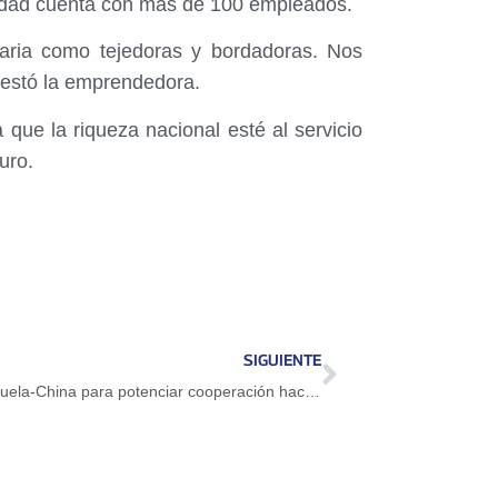
alidad cuenta con más de 100 empleados.
naria como tejedoras y bordadoras. Nos
ifestó la emprendedora.
que la riqueza nacional esté al servicio
uro.
SIGUIENTE
Instalada Subcomisión de Energía Venezuela-China para potenciar cooperación hacia el 2030