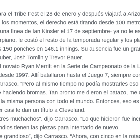
ra el Tribe Fest el 28 de enero y después viajará a Ari
 los momentos, el derecho está tirando desde 100 metros
una línea de Ian Kinsler el 17 de septiembre- ya no le 
rpiano, le costó el resto de la temporada regular y los p
s 150 ponches en 146.1 innings. Su ausencia fue un gran
ber, Josh Tomlin y Trevor Bauer.
l novato Ryan Merritt en la Serie de Campeonato de la 
 desde 1997. Allí batallaron hasta el Juego 7, siempre 
arrasco. “Pero al mismo tiempo no podía mostrarles es
re haciendo bromas. Tan pronto me dieron el batazo, me 
 la misma persona con todo el mundo. Entonces, eso es 
 casi le dan un título a Cleveland.
es muchachos”, dijo Carrasco. “Lo que hicieron fue incr
dios tienen las piezas para intentarlo de nuevo.
 grandioso”, dijo Carrasco. “Ahora, con cinco en la rota