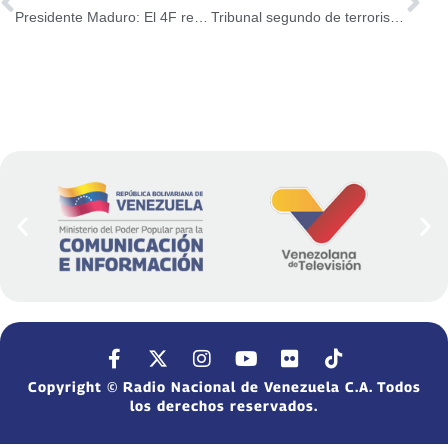
Presidente Maduro: El 4F resucitó en Chávez el pensamiento histórico de Bolívar
Tribunal segundo de terrorismo condenó a 12 años de prisión a hombre que intentó incendiar galpones del CNE
Copyright © Radio Nacional de Venezuela C.A. Todos
los derechos reservados.