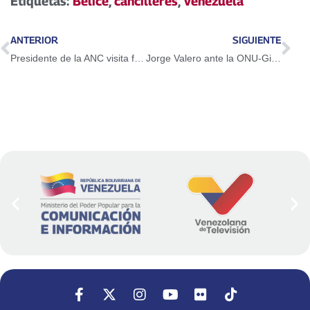
Etiquetas:
Belice
,
cancilleres
,
Venezuela
ANTERIOR
SIGUIENTE
Presidente de la ANC visita fábrica de alimentos infantiles en Pyongyang
Jorge Valero ante la ONU-Ginebra: Cooperación internacional se impone a la injerencia