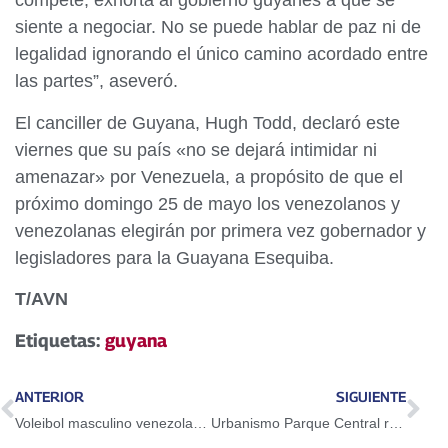
compete, exhorta al gobierno guyanés a que se
siente a negociar. No se puede hablar de paz ni de
legalidad ignorando el único camino acordado entre
las partes”, aseveró.
El canciller de Guyana, Hugh Todd, declaró este
viernes que su país «no se dejará intimidar ni
amenazar» por Venezuela, a propósito de que el
próximo domingo 25 de mayo los venezolanos y
venezolanas elegirán por primera vez gobernador y
legisladores para la Guayana Esequiba.
T/AVN
Etiquetas:
guyana
ANTERIOR
SIGUIENTE
Voleibol masculino venezolano fortalecido con renovado cuerpo técnico
Urbanismo Parque Central recibe primera fase de rehabilitación