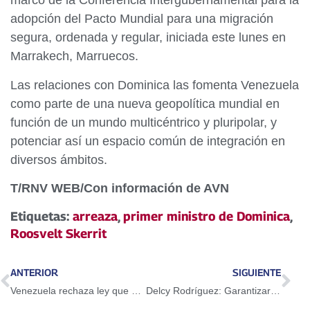
marco de la Conferencia Intergubernamental para la
adopción del Pacto Mundial para una migración
segura, ordenada y regular, iniciada este lunes en
Marrakech, Marruecos.
Las relaciones con Dominica las fomenta Venezuela
como parte de una nueva geopolítica mundial en
función de un mundo multicéntrico y pluripolar, y
potenciar así un espacio común de integración en
diversos ámbitos.
T/RNV WEB/Con información de AVN
Etiquetas:
arreaza
,
primer ministro de Dominica
,
Roosvelt Skerrit
ANTERIOR
SIGUIENTE
Venezuela rechaza ley que condiciona financiamiento internacional al gobierno de Nicaragua
Delcy Rodríguez: Garantizaremos nuestro futuro irrenunciable de paz