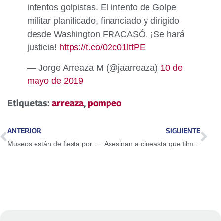
intentos golpistas. El intento de Golpe
militar planificado, financiado y dirigido
desde Washington FRACASÓ. ¡Se hará
justicia!
https://t.co/02c01lttPE
— Jorge Arreaza M (@jaarreaza)
10 de
mayo de 2019
Etiquetas:
arreaza
,
pompeo
ANTERIOR
SIGUIENTE
Museos están de fiesta por el Día Nacional del Artista Plástico
Asesinan a cineasta que filmaba sobre violencia en Colombia