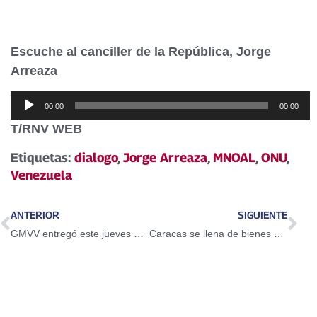
Escuche al canciller de la República, Jorge
Arreaza
Reproductor
00:00
00:00
de
T/RNV WEB
audio
Etiquetas:
dialogo
,
Jorge Arreaza
,
MNOAL
,
ONU
,
Venezuela
ANTERIOR
SIGUIENTE
GMVV entregó este jueves el hogar 1 millón 878 mil 262
Caracas se llena de bienes culturales con la feria de Emprendimiento Creativo 2017