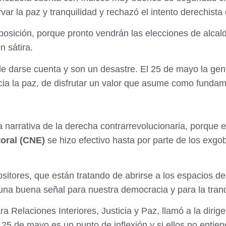
rvar la paz y tranquilidad y rechazó el intento derechista 
posición, porque pronto vendrán las elecciones de alca
 sátira.
 darse cuenta y son un desastre. El 25 de mayo la gente
ia la paz, de disfrutar un valor que asume como fundame
 narrativa de la derecha contrarrevolucionaria, porque e
oral (CNE)
se hizo efectivo hasta por parte de los exgo
positores, que están tratando de abrirse a los espacios 
una buena señal para nuestra democracia y para la tranqu
a Relaciones Interiores, Justicia y Paz, llamó a la dirig
 25 de mayo es un punto de inflexión y si ellos no entien