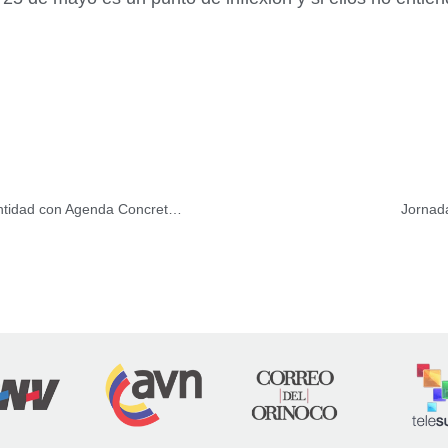
Comuna Vientos de Libertad de ProPatria afianza su Identidad con Agenda Concreta de Acción
Jornada