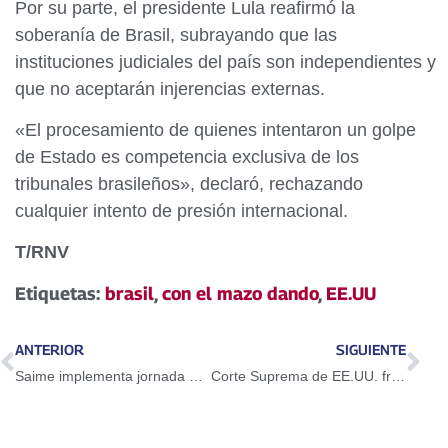
Por su parte, el presidente Lula reafirmó la
soberanía de Brasil, subrayando que las
instituciones judiciales del país son independientes y
que no aceptarán injerencias externas.
«El procesamiento de quienes intentaron un golpe
de Estado es competencia exclusiva de los
tribunales brasileños», declaró, rechazando
cualquier intento de presión internacional.
T/RNV
Etiquetas:
brasil
,
con el mazo dando
,
EE.UU
ANTERIOR
SIGUIENTE
Saime implementa jornada especial de cedulación sin cita previa para mayores de 18 años
Corte Suprema de EE.UU. frena polémica ley migratoria de Florida contra indocumentados