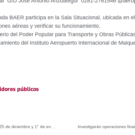
nal “G/D José Antonio Anzoátegui” 0281-2761546 @aerop
da BAER participa en la Sala Situacional, ubicada en el
ones aéreas y verificar su funcionamiento.
terio del Poder Popular para Transporte y Obras Públicas,
miento del Instituto Aeropuerto Internacional de Maique
idores públicos
Metro Los Teques y Caracas tendrán horario especial el 25 de diciembre y 1° de enero
Investigarán operaciones fin