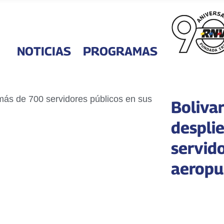
NOTICIAS
PROGRAMAS
Boliva
despli
servid
aeropu