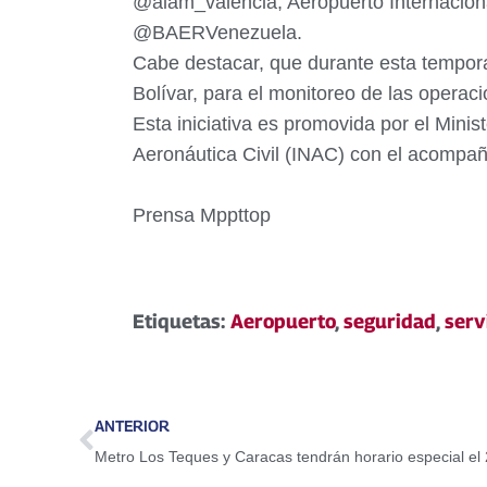
@aiam_valencia; Aeropuerto Internacio
@BAERVenezuela.
Cabe destacar, que durante esta tempora
Bolívar, para el monitoreo de las operaci
Esta iniciativa es promovida por el Minis
Aeronáutica Civil (INAC) con el acompaña
Prensa Mppttop
Etiquetas:
Aeropuerto
,
seguridad
,
serv
ANTERIOR