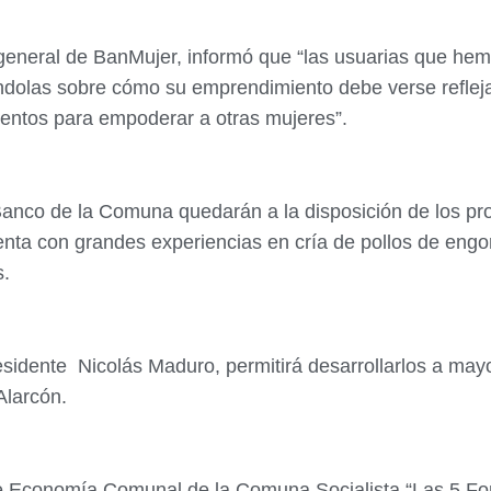
general de BanMujer, informó que “las usuarias que hemo
iéndolas sobre cómo su emprendimiento debe verse reflej
entos para empoderar a otras mujeres”.
 Banco de la Comuna quedarán a la disposición de los pr
ta con grandes experiencias en cría de pollos de engord
s.
sidente Nicolás Maduro, permitirá desarrollarlos a mayo
Alarcón.
 Economía Comunal de la Comuna Socialista “Las 5 Fort