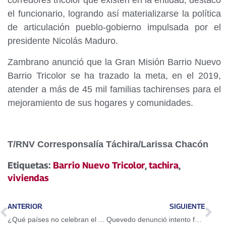
corredores tricolor que existen en la entidad, destacó
el funcionario, logrando así materializarse la política
de articulación pueblo-gobierno impulsada por el
presidente Nicolás Maduro.
Zambrano anunció que la Gran Misión Barrio Nuevo
Barrio Tricolor se ha trazado la meta, en el 2019,
atender a más de 45 mil familias tachirenses para el
mejoramiento de sus hogares y comunidades.
T/RNV Corresponsalía Táchira/Larissa Chacón
Etiquetas:
Barrio Nuevo Tricolor
,
tachira
,
viviendas
ANTERIOR
SIGUIENTE
¿Qué países no celebran el Año Nuevo el 1º de enero?
Quevedo denunció intento fallido de saboteo en planta de llenado de PDVSA en Carabobo